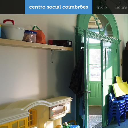
centro social coimbrões
Início
Sobre